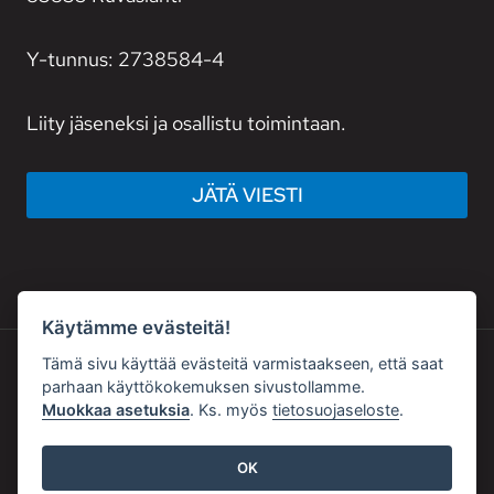
Y-tunnus: 2738584-4
Liity jäseneksi ja osallistu toimintaan.
JÄTÄ VIESTI
Käytämme evästeitä!
Tämä sivu käyttää evästeitä varmistaakseen, että saat
parhaan käyttökokemuksen sivustollamme.
© 2026 PRO HÖYTIÄINEN RY
Muokkaa asetuksia
. Ks. myös
tietosuojaseloste
.
Kotisivut yritykselle
:
Affordia Oy
|
OK
Joensuu