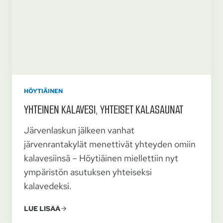
HÖYTIÄINEN
YHTEINEN KALA­VESI, YHTEISET KALA­SAUNAT
Järvenlaskun jälkeen vanhat
järvenrantakylät menettivät yhteyden omiin
kalavesiinsä – Höytiäinen miellettiin nyt
ympäristön asutuksen yhteiseksi
kalavedeksi.
LUE LISÄÄ