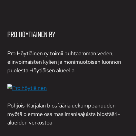
PRO HÖYTIÄINEN RY
Pro Höytiäinen ry toimii puhtaamman veden,
elinvoimaisten kylien ja monimuotoisen luonnon
puolesta Höytiäisen alueella.
Pohjois-Karjalan biosfääri­alue­kumppanuuden
myötä olemme osa maailman­laajuista biosfääri­
alueiden verkostoa