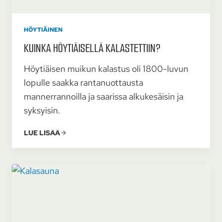
HÖYTIÄINEN
KUINKA HÖYTIÄI­SELLÄ KALASTET­TIIN?
Höytiäisen muikun kalastus oli 1800-luvun
lopulle saakka rantanuottausta
mannerrannoilla ja saarissa alkukesäisin ja
syksyisin.
LUE LISÄÄ