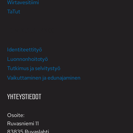
Wirta­vesi­­tiimi
TaTut
TOIMINTA JA HANKKEET
Identiteettityö
Luonnonhoitotyö
Tutkimus ja selvitystyö
Vaikutta­minen ja edun­ajaminen
YHTEYSTIEDOT
Osoite:
Ruvasniemi 11
83835 Ruvaslahti