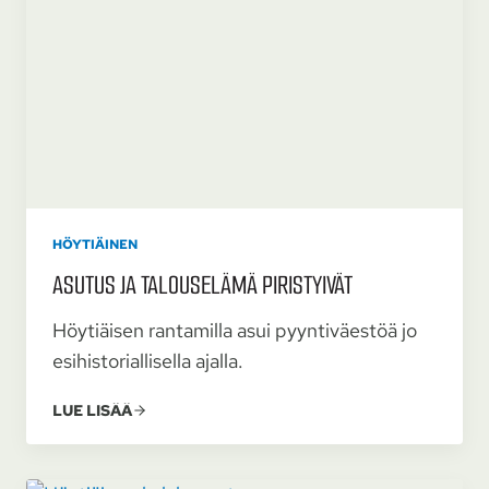
HÖYTIÄINEN
ASUTUS JA TALOUS­ELÄMÄ PIRISTYIVÄT
Höytiäisen rantamilla asui pyyntiväestöä jo
esihistoriallisella ajalla.
LUE LISÄÄ