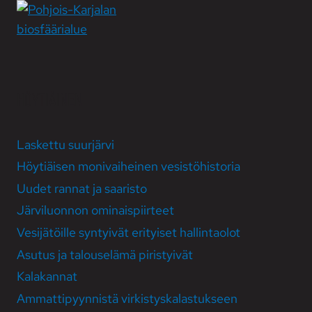
HÖYTIÄINEN
Laskettu suurjärvi
Höytiäisen moni­vaiheinen vesistö­historia
Uudet rannat ja saaristo
Järvi­luonnon ominais­piirteet
Vesi­jätöille syntyivät erityiset hallinta­olot
Asutus ja talous­elämä piristyivät
Kala­kannat
Ammatti­pyynnistä virkistys­kalastukseen