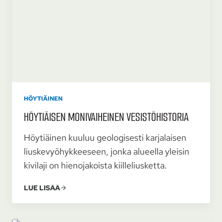
HÖYTIÄINEN
HÖYTIÄISEN MONI­VAIHEINEN VESISTÖ­HISTORIA
Höytiäinen kuuluu geologisesti karjalaisen
liuskevyöhykkeeseen, jonka alueella yleisin
kivilaji on hienojakoista kiilleliusketta.
LUE LISÄÄ