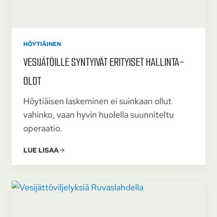
HÖYTIÄINEN
VESI­JÄTÖILLE SYNTYIVÄT ERITYISET HALLINTA­
OLOT
Höytiäisen laskeminen ei suinkaan ollut
vahinko, vaan hyvin huolella suunniteltu
operaatio.
LUE LISÄÄ