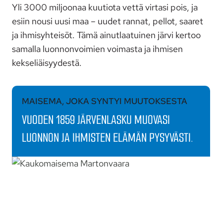
Yli 3000 miljoonaa kuutiota vettä virtasi pois, ja
esiin nousi uusi maa – uudet rannat, pellot, saaret
ja ihmisyhteisöt. Tämä ainutlaatuinen järvi kertoo
samalla luonnonvoimien voimasta ja ihmisen
kekseliäisyydestä.
MAISEMA, JOKA SYNTYI MUUTOKSESTA
VUODEN 1859 JÄRVENLASKU MUOVASI
LUONNON JA IHMISTEN ELÄMÄN PYSYVÄSTI.