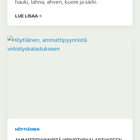
hauki, lahna, ahven, kuore ja särki.
LUE LISÄÄ
HÖYTIÄINEN