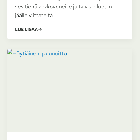
vesitienä kirkkoveneille ja talvisin luotiin
jäälle viittateitä.
LUE LISÄÄ