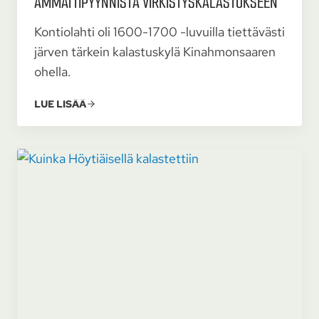
AMMATTI­PYYNNISTÄ VIRKISTYS­KALASTUK­SEEN
Kontiolahti oli 1600-1700 -luvuilla tiettävästi
järven tärkein kalastuskylä Kinahmonsaaren
ohella.
LUE LISÄÄ