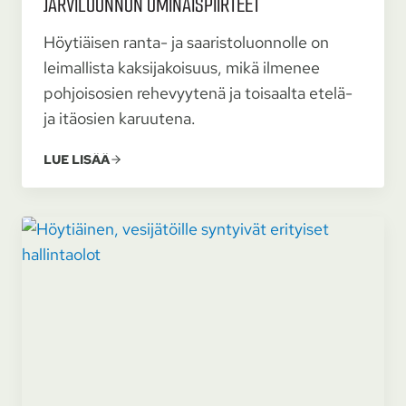
JÄRVI­LUONNON OMINAIS­PIIRTEET
Höytiäisen ranta- ja saaristoluonnolle on
leimallista kaksijakoisuus, mikä ilmenee
pohjoisosien rehevyytenä ja toisaalta etelä-
ja itäosien karuutena.
LUE LISÄÄ