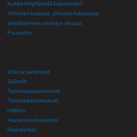
Kuinka Höytiäi­sellä kalastet­tiin?
Yhteinen kala­vesi, yhteiset kala­saunat
Vesi­liikenteen merkitys oli suuri
Puunuitto
YHDISTYS
Visio ja tavoitteet
Säännöt
Toiminta­suunni­telmat
Toiminta­kertomukset
Hallitus
Havainnointi­­verkosto
Roska­retket