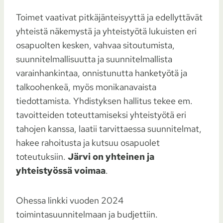
Toimet vaativat pitkäjänteisyyttä ja edellyttävät
yhteistä näkemystä ja yhteistyötä lukuisten eri
osapuolten kesken, vahvaa sitoutumista,
suunnitelmallisuutta ja suunnitelmallista
varainhankintaa, onnistunutta hanketyötä ja
talkoohenkeä, myös monikanavaista
tiedottamista. Yhdistyksen hallitus tekee em.
tavoitteiden toteuttamiseksi yhteistyötä eri
tahojen kanssa, laatii tarvittaessa suunnitelmat,
hakee rahoitusta ja kutsuu osapuolet
toteutuksiin.
Järvi on yhteinen ja
yhteistyössä voimaa
.
Ohessa linkki vuoden 2024
toimintasuunnitelmaan ja budjettiin.