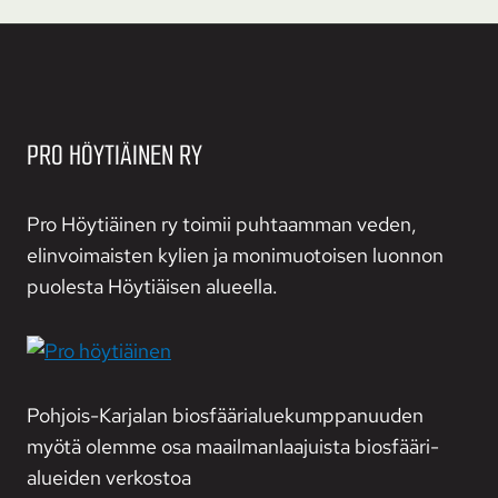
PRO HÖYTIÄINEN RY
Pro Höytiäinen ry toimii puhtaamman veden,
elinvoimaisten kylien ja monimuotoisen luonnon
puolesta Höytiäisen alueella.
Pohjois-Karjalan biosfääri­alue­kumppanuuden
myötä olemme osa maailman­laajuista biosfääri­
alueiden verkostoa