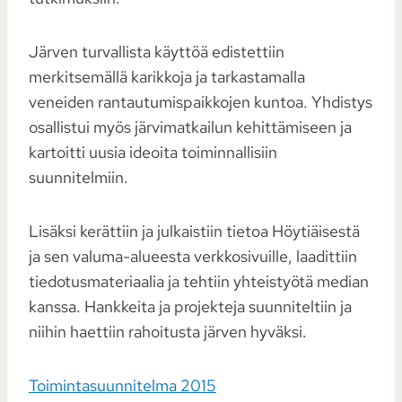
Järven turvallista käyttöä edistettiin
merkitsemällä karikkoja ja tarkastamalla
veneiden rantautumispaikkojen kuntoa. Yhdistys
osallistui myös järvimatkailun kehittämiseen ja
kartoitti uusia ideoita toiminnallisiin
suunnitelmiin.
Lisäksi kerättiin ja julkaistiin tietoa Höytiäisestä
ja sen valuma-alueesta verkkosivuille, laadittiin
tiedotusmateriaalia ja tehtiin yhteistyötä median
kanssa. Hankkeita ja projekteja suunniteltiin ja
niihin haettiin rahoitusta järven hyväksi.
Toimintasuunnitelma 2015