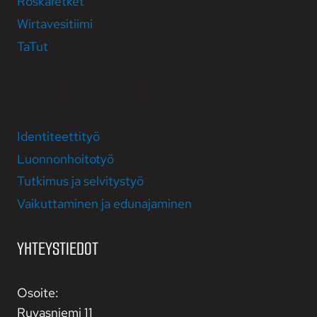
Roska­retket
Wirta­vesi­­tiimi
TaTut
TOIMINTA JA HANKKEET
Identiteettityö
Luonnonhoitotyö
Tutkimus ja selvitystyö
Vaikutta­minen ja edun­ajaminen
YHTEYSTIEDOT
Osoite:
Ruvasniemi 11