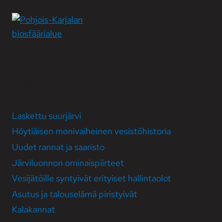
HÖYTIÄINEN
Laskettu suurjärvi
Höytiäisen moni­vaiheinen vesistö­historia
Uudet rannat ja saaristo
Järvi­luonnon ominais­piirteet
Vesi­jätöille syntyivät erityiset hallinta­olot
Asutus ja talous­elämä piristyivät
Kala­kannat