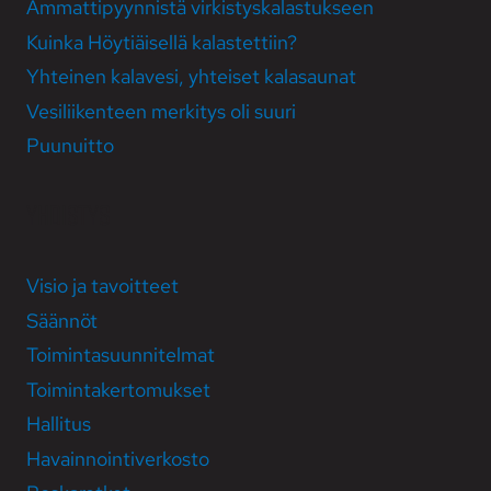
Ammatti­pyynnistä virkistys­kalastukseen
Kuinka Höytiäi­sellä kalastet­tiin?
Yhteinen kala­vesi, yhteiset kala­saunat
Vesi­liikenteen merkitys oli suuri
Puunuitto
YHDISTYS
Visio ja tavoitteet
Säännöt
Toiminta­suunni­telmat
Toiminta­kertomukset
Hallitus
Havainnointi­­verkosto