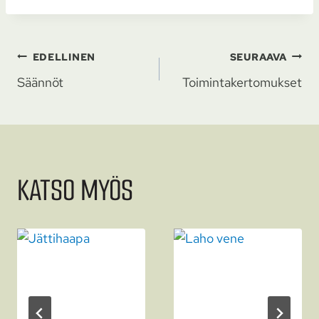
ARTIKKELIEN
EDELLINEN
SEURAAVA
Säännöt
Toiminta­kerto­mukset
SELAUS
KATSO MYÖS