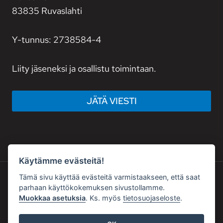
83835 Ruvaslahti
Y-tunnus: 2738584-4
Liity jäseneksi ja osallistu toimintaan.
JÄTÄ VIESTI
Käytämme evästeitä!
Tämä sivu käyttää evästeitä varmistaakseen, että saat
parhaan käyttökokemuksen sivustollamme.
© 2026 PRO HÖYTIÄINEN RY
Muokkaa asetuksia
. Ks. myös
tietosuojaseloste
.
Kotisivut yritykselle
:
Affordia Oy
|