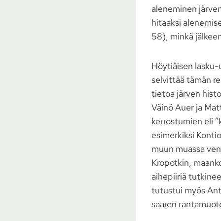
aleneminen järve
hitaaksi alenemise
58), minkä jälke
Höytiäisen lasku-u
selvittää tämän r
tietoa järven hist
Väinö Auer ja Mat
kerrostumien eli ”
esimerkiksi Kontio
muun muassa venälä
Kropotkin, maanko
aihepiiriä tutkine
tutustui myös Antt
saaren rantamuoto