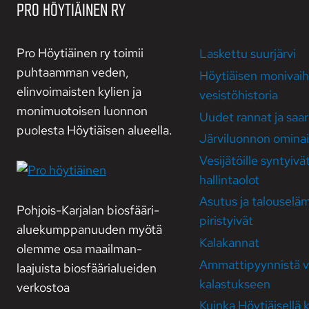
PRO HÖYTIÄINEN RY
HÖYTIÄINEN
Pro Höytiäinen ry toimii
Laskettu suurjärvi
puhtaamman veden,
Höytiäisen moni­vai
elinvoimaisten kylien ja
vesistö­historia
monimuotoisen luonnon
Uudet rannat ja saar
puolesta Höytiäisen alueella.
Järvi­luonnon ominais
Vesi­jätöille syntyivä
hallinta­olot
Asutus ja talous­elä
Pohjois-Karjalan biosfääri­
piristyivät
alue­kumppanuuden myötä
Kala­kannat
olemme osa maailman­
Ammatti­pyynnistä vi
laajuista biosfääri­alueiden
kalastukseen
verkostoa
Kuinka Höytiäi­sellä 