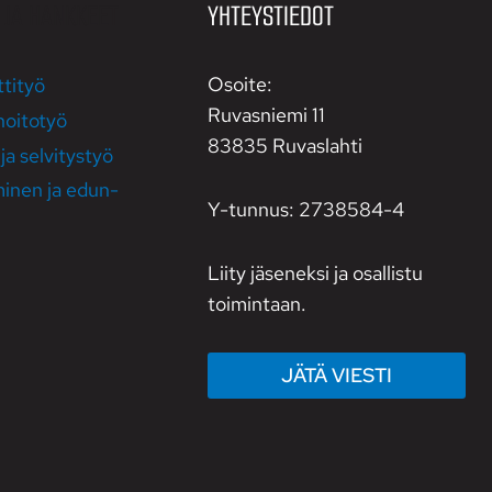
 JA HANKKEET
YHTEYSTIEDOT
Osoite:
ttityö
Ruvasniemi 11
oitotyö
83835 Ruvaslahti
ja selvitystyö
minen ja edun­
Y-tunnus: 2738584-4
Liity jäseneksi ja osallistu
toimintaan.
JÄTÄ VIESTI