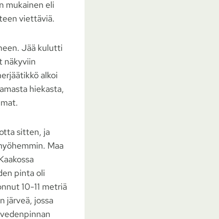
in mukainen eli
teen viettäviä.
ineen. Jää kulutti
t näkyviin
erjäätikkö alkoi
aamasta hiekasta,
umat.
ta sitten, ja
a myöhemmin. Maa
 Kaakossa
en pinta oli
onnut 10-11 metriä
 järveä, jossa
: vedenpinnan