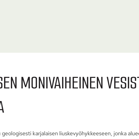
SEN MONI­VAIHEINEN VESI
A
geologisesti karjalaisen liuskevyöhykkeeseen, jonka alueella