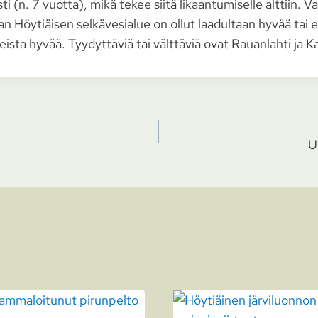
ti (n. 7 vuotta), mikä tekee siitä likaantumiselle alttiin. V
n Höytiäisen selkävesialue on ollut laadultaan hyvää tai 
ueista hyvää. Tyydyttäviä tai välttäviä ovat Rauanlahti ja Ka
U