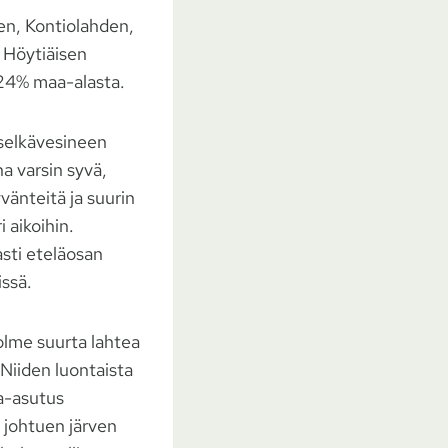
en, Kontiolahden,
a Höytiäisen
 24% maa-alasta.
e selkävesineen
a varsin syvä,
vänteitä ja suurin
 aikoihin.
sti eteläosan
issä.
kolme suurta lahtea
Niiden luontaista
a-asutus
 johtuen järven