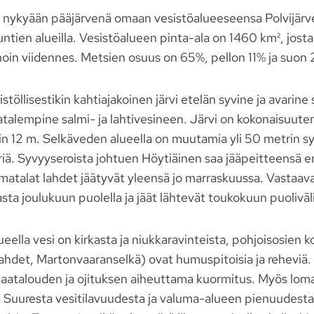
 nykyään pääjärvenä omaan vesistöalueeseensa Polvijärv
ntien alueilla. Vesistöalueen pinta-ala on 1460 km², jost
noin viidennes. Metsien osuus on 65%, pellon 11% ja suon
stöllisestikin kahtiajakoinen järvi etelän syvine ja avarin
talempine salmi- ja lahtivesineen. Järvi on kokonaisuuten
in 12 m. Selkäveden alueella on muutamia yli 50 metrin sy
ä. Syvyyseroista johtuen Höytiäinen saa jääpeitteensä eri
matalat lahdet jäätyvät yleensä jo marraskuussa. Vastaava
asta joulukuun puolella ja jäät lähtevät toukokuun puoliväl
lueella vesi on kirkasta ja niukkaravinteista, pohjoisosien 
ahdet, Martonvaaranselkä) ovat humuspitoisia ja reheviä. 
maatalouden ja ojituksen aiheuttama kuormitus. Myös lom
. Suuresta vesitilavuudesta ja valuma-alueen pienuudesta