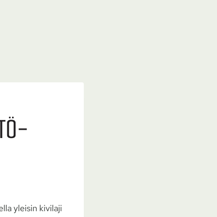
STÖ­
 yleisin kivilaji