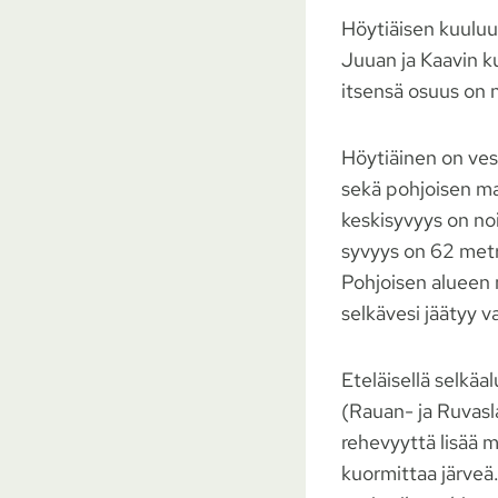
Höytiäisen kuuluu
Juuan ja Kaavin ku
itsensä osuus on 
Höytiäinen on vesi
sekä pohjoisen ma
keskisyvyys on no
syvyys on 62 metri
Pohjoisen alueen 
selkävesi jäätyy v
Eteläisellä selkäa
(Rauan- ja Ruvasl
rehevyyttä lisää 
kuormittaa järveä