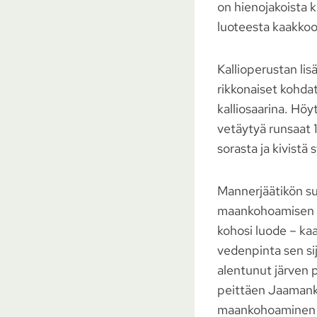
on hienojakoista k
luoteesta kaakkoon
Kallioperustan lis
rikkonaiset kohda
kalliosaarina. Höy
vetäytyä runsaat 
sorasta ja kivist
Mannerjäätikön su
maankohoamisen se
kohosi luode – kaa
vedenpinta sen sij
alentunut järven 
peittäen Jaamanka
maankohoaminen o