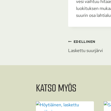
vesi vaihtuu hitaas
luokituksen mukaa
suurin osa lahtial
ARTIKKELIEN
EDELLINEN
Laskettu suurjärvi
SELAUS
KATSO MYÖS