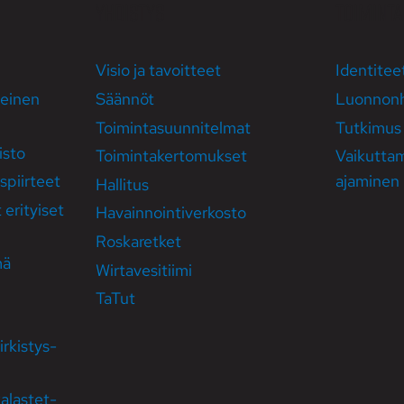
YHDISTYS
TOIMINTA
Visio ja tavoitteet
Identitee
heinen
Säännöt
Luonnonh
Toiminta­suunni­telmat
Tutkimus 
isto
Toiminta­kertomukset
Vaikutta­
­piirteet
ajaminen
Hallitus
t erityiset
Havainnointi­­verkosto
Roska­retket
mä
Wirta­vesi­­tiimi
TaTut
rkistys­
kalastet­