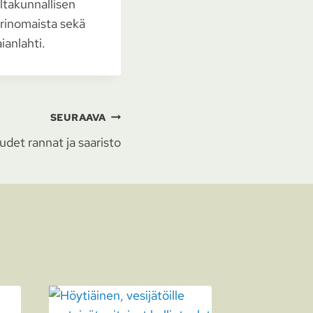
altakunnallisen
erinomaista sekä
ianlahti.
SEURAAVA
udet rannat ja saaristo