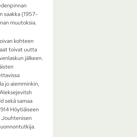
vedenpinnan
en saakka (1957-
nnan muutoksia.
e oivan kohteen
at toivat uutta
rvenlaskun jälkeen.
äisten
ettavissa
la jo aiemminkin,
 Aleksejevitsh
ld sekä samaa
ä 1914 Höytiäiseen
ti Jouhtenisen
luonnontutkija.