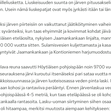
iilleliusketta. Liuskeisuuden suunta on järven pituusaksel
. Usein nämä liuskepatjat ovat myös jyrkästi itään tai län
äksi järven piirteisiin on vaikuttanut jäätiköityminen vaihe
t syvänteiksi, kun taas ehyimmät ja kovimmat kohdat jäivä
tiäisen eteläosilta, nykyisen Jaamankankaan linjalta, mann
10 000 vuotta sitten. Sulamisvesien kuljettamasta ja kas
ä syntyivät Jaamankankaan ja Kontioniemen harjumuodost
lava reuna saavutti Höytiäisen pohjoispään noin 9700 vuot
urauksena järvi kuroutui itsenäiseksi pari sataa vuott
kkoissuunnassa ja järven luoteisosassa veden pinta laski.
aan kohosi ja rantaviiva perääntyi. Ennen järvenlaskua ved
pohjoispäässä 4-5 metriä, kun taas eteläpäässä se oli koh
nkaalla rantasoita. Lasku-uoman siirtyminen siihen osaan
li hitaampaa, merkitsi muutosta aiempaan kehitykseen