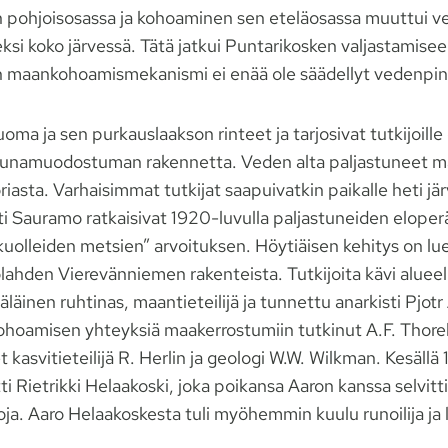
n pohjoisosassa ja kohoaminen sen eteläosassa muuttui 
ksi koko järvessä. Tätä jatkui Puntarikosken valjastamise
en maankohoamismekanismi ei enää ole säädellyt vedenpi
oma ja sen purkauslaakson rinteet ja tarjosivat tutkijoill
eunamuodostuman rakennetta. Veden alta paljastuneet ma
oriasta. Varhaisimmat tutkijat saapuivatkin paikalle heti jä
ti Sauramo ratkaisivat 1920-luvulla paljastuneiden eloper
kuolleiden metsien” arvoituksen. Höytiäisen kehitys on lu
lahden Vierevänniemen rakenteista. Tutkijoita kävi alueel
inen ruhtinas, maantieteilijä ja tunnettu anarkisti Pjotr
hoamisen yhteyksiä maakerrostumiin tutkinut A.F. Thore
et kasvitieteilijä R. Herlin ja geologi W.W. Wilkman. Kesäll
i Rietrikki Helaakoski, joka poikansa Aaron kanssa selvit
ja. Aaro Helaakoskesta tuli myöhemmin kuulu runoilija ja 